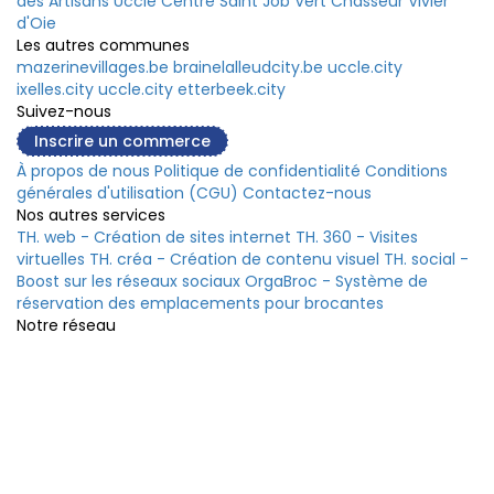
des Artisans
Uccle Centre
Saint Job
Vert Chasseur
Vivier
d'Oie
Les autres communes
mazerinevillages.be
brainelalleudcity.be
uccle.city
ixelles.city
uccle.city
etterbeek.city
Suivez-nous
Inscrire un commerce
À propos de nous
Politique de confidentialité
Conditions
générales d'utilisation (CGU)
Contactez-nous
Nos autres services
TH. web - Création de sites internet
TH. 360 - Visites
virtuelles
TH. créa - Création de contenu visuel
TH. social -
Boost sur les réseaux sociaux
OrgaBroc - Système de
réservation des emplacements pour brocantes
Notre réseau